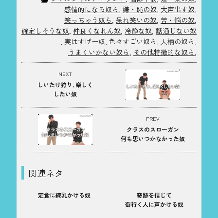
感情的になる奴ら
,
嫌・恥の奴
,
大声出す奴
,
笑っちゃう奴ら
,
呆れ笑いの奴
,
苦・悩の奴
,
確定しそうな奴
,
仲良くなれん奴
,
冷静な奴
,
話通じない奴
,
実はすげー奴
,
色々すごい奴ら
,
人柄の奴ら
,
うまくいかない奴ら
,
その他特徴的な奴ら
,
NEXT
しいたけ狩り､楽しく
したい奴
PREV
クラスのスローガン
何も思いつかなかった奴
関連ネタ
定食に練乳かける奴
奇跡を信じて
街行く人に声かける奴