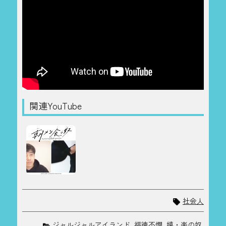
関連YouTube
社会人
ジャルジャルアイランド
,
福徳不憫
,
嬉・楽の奴
,