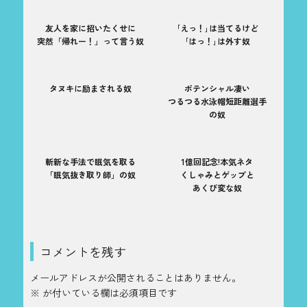
友人を家に招いたくせに
｢えっ！｣は当てるけど
突然「帰れー！」って言う奴
｢はっ！｣は外す奴
タヌキに励まされる奴
ポテンシャル凄い
つるつる水泳帽短距離選手
の奴
斬新な手法で眠気を取る
1億回記念!本気ネタ
「眠気抜き取り師」の奴
くしゃみとゲップと
あくび変な奴
コメントを残す
メールアドレスが公開されることはありません。
※
が付いている欄は必須項目です