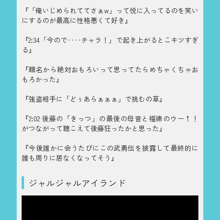
『「俺いじめられててさぁw」って悦に入ってるのを笑い
にするのが最高に性格悪くて好き』
『2:34「今ので‥‥チャラ！」で起き上がるとこキツすぎ
る』
『題名から絶対おもろいって思ってたらめちゃくちゃお
もろかった』
『強盗相手に「どぅあらぁぁぁ」で挑むの草』
『2:02 後藤の「きっつ」の最後の母音と福徳のウー↑！
がつながって聴こえて後藤狂ったかと思った』
『今後誰かに会うたびにこの武勇伝を披露して最終的に
誰も周りに居なくなってそう』
ジャルジャルアイランド