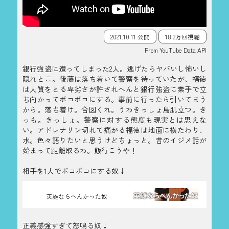
2021.10.11 公開
18.2万回視聴
From YouTube Data API
銀行強盗に遭ってしまった2人。逃げたらヤバいし怖いし
隠れとこ。後藤は落ち着いて警察を待っていたが、福徳
は人質をとる卑劣さが許されへんと銀行強盗に素手で立
ち向かってボコボコにする。事前に行ったら引いてまう
から。落ち着け。合図くれ。うわきっしょ鳥肌立つ。き
っも。きっしょ。警察に対する態度も現実とは思えな
い。アドレナリン切れて痛がる福徳は地面に横たわり、
水。色々語りたいと思うけどちょっと。昔のイジメ話が
始まって距離取るわ。飯行こうや！
相手を1人でボコボコにする奴↓
英雄ならへんかった奴
正義感強すぎて怒鳴る奴↓