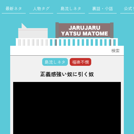
最新ネタ
人物タグ
島流しネタ
裏話・小話
公式
検
索:
島流しネタ
福徳不憫
正義感強い奴に引く奴