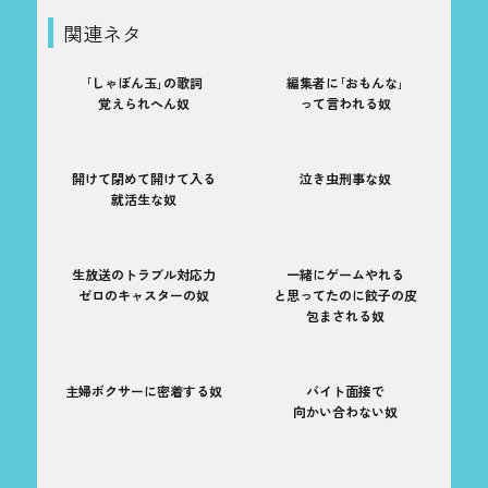
関連ネタ
｢しゃぼん玉｣の歌詞
編集者に｢おもんな｣
覚えられへん奴
って言われる奴
開けて閉めて開けて入る
泣き虫刑事な奴
就活生な奴
生放送のトラブル対応力
一緒にゲームやれる
ゼロのキャスターの奴
と思ってたのに餃子の皮
包まされる奴
主婦ボクサーに密着する奴
バイト面接で
向かい合わない奴