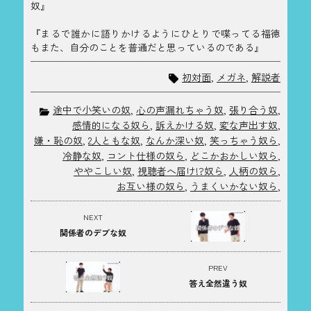
奴』
『まるで誰かに語りかけるようにひとりで喋ってる福徳
もまた、自分のことを普通だと思っているのである』
初対面
,
メガネ
,
解説者
途中で小笑いの奴
,
心の声漏れちゃう奴
,
張り合う奴
,
感情的になる奴ら
,
訴えかける奴
,
変な声出す奴
,
嫌・恥の奴
,
2人ともな奴
,
なんか深い奴
,
笑っちゃう奴ら
,
冷静な奴
,
コント仕様の奴ら
,
どこかおかしい奴ら
,
ややこしい奴
,
視聴者へ届け!?奴ら
,
人柄の奴ら
,
お互い様の奴ら
,
うまくいかない奴ら
,
NEXT
関係者のデブな奴
PREV
答え全然違う奴