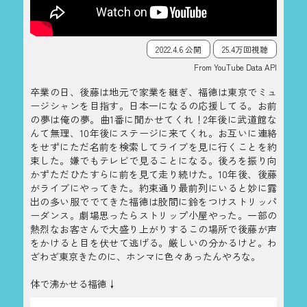
2022.4.6 公開
25.4万回視聴
From YouTube Data API
卒業の日、後藤は地元で家業を継ぎ、福徳は東京でミュ
ージシャンを目指す。日本一になるの応援してる。お前
の夢は俺の夢。曲1番に聞かせてくれ！2年後に武道館な
んて無理、10年後にステージに来てくれ。お互いに連絡
をせずにただ名前を検索してライブを見に行くことを約
束した。嫌でもテレビで見ることになる。後ろを振り向
かずただひたすらに前を見て走り続けた。10年後、後藤
がライブにやってきた。約束通り最前列にいると妙に露
出の多い服ででてきた福徳は股間に鈴をつけストリッパ
ーダンス。劇場思ったらストリップ小屋やった。一部の
熱烈なお客さんで大盛り上がりするこの場所で後藤が声
をかけると目を伏せて逃げる。厳しいの分かるけど。わ
ざわざ東京きたのに、ホンマに色々あったんやろな。
体で沸かせる福徳↓