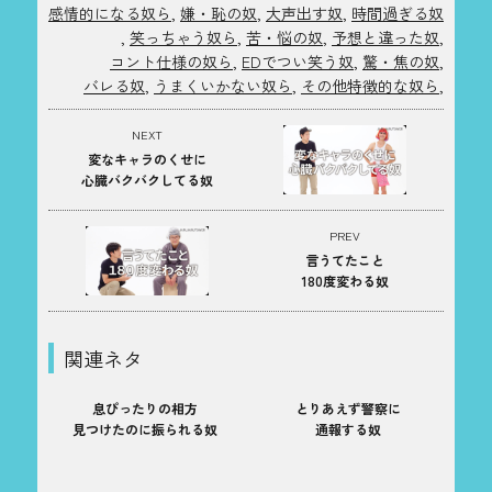
感情的になる奴ら
,
嫌・恥の奴
,
大声出す奴
,
時間過ぎる奴
,
笑っちゃう奴ら
,
苦・悩の奴
,
予想と違った奴
,
コント仕様の奴ら
,
EDでつい笑う奴
,
驚・焦の奴
,
バレる奴
,
うまくいかない奴ら
,
その他特徴的な奴ら
,
NEXT
変なキャラのくせに
心臓バクバクしてる奴
PREV
言うてたこと
180度変わる奴
関連ネタ
息ぴったりの相方
とりあえず警察に
見つけたのに振られる奴
通報する奴