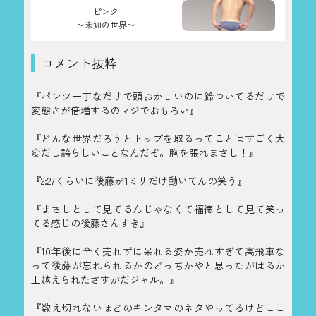
ピンク
〜未知の世界〜
コメント抜粋
『パンツ一丁なだけで頭おかしいのに鈴ついてるだけで
変態さが倍増するのマジでおもろい』
『どんな世界だろうとトップを取るってことはすごく大
変だし誇らしいことなんだぞ。胸を張れまさし！』
『2:27くらいに後藤が1ミリだけ動いてんの笑う』
『まさしとして見てるんじゃなくて福徳として見て笑っ
てる感じの後藤さんすき』
『10年後に全く売れずに呆れる姿か売れすぎて高飛車な
って後藤が忘れられるかのどっちかやと思ったがはるか
上越えられたさすがだジャル。』
『数え切れないほどのキンタマのネタやってるけどここ