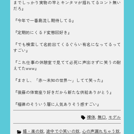
までしっかり実物の竿とキンタマが揺れてるコント無い
だろ』
『今年で一番島流し期待してる』
『定期的にくるド変態回好き』
『でも検索して名前出てくるぐらい有名になってるって
すごい』
『これ仕事の休憩室で見てて必死に声出さずに笑うの耐
えてたwww』
『まさし、「赤〜未知の世界〜」してて笑った』
『後藤の体育座り好きだから新たな供給ありがとう』
『福徳のそういう層に人気ありそう感すごい』
裸体
,
無口
,
モデル
嬉・楽の奴
,
途中で小笑いの奴
,
心の声漏れちゃう奴
,