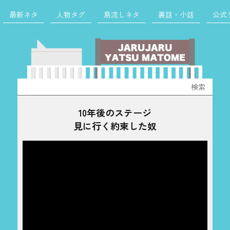
最新ネタ
人物タグ
島流しネタ
裏話・小話
公式
検
索:
10年後のステージ
見に行く約束した奴