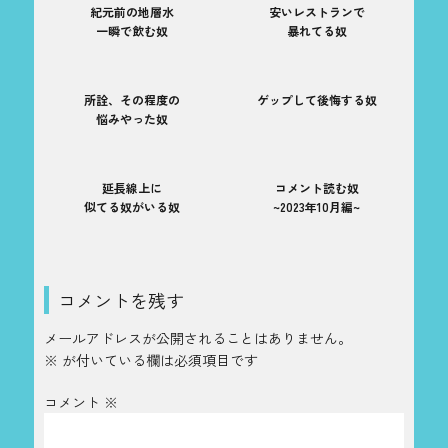
紀元前の地層水
安いレストランで
一瞬で飲む奴
暴れてる奴
所詮、その程度の
ゲップして後悔する奴
悩みやった奴
延長線上に
コメント読む奴
似てる奴がいる奴
~2023年10月編~
コメントを残す
メールアドレスが公開されることはありません。
※
が付いている欄は必須項目です
コメント
※