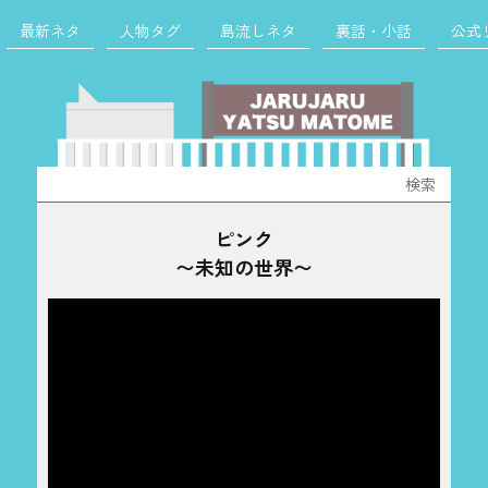
最新ネタ
人物タグ
島流しネタ
裏話・小話
公式
検
索:
ピンク
〜未知の世界〜