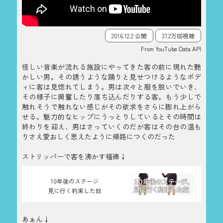
2016.12.2 公開
37.2万回視聴
From YouTube Data API
怪しい音楽が流れる施設にやってきた客の前に現れた艶
かしい男。その誘うような踊りと見せつけるようなボデ
ィに客は見惚れてしまう。男は次々と服を脱いでいき、
その様子に興奮したり落ち込んだりする客。もう少しで
触れそうで触れない感じがその欲求をさらに膨れ上がら
せる。魅力的なヒップにうっとりしているとその時間は
終わりを迎え、男はさっていくのだが客はその台の温も
りさえ愛おしく思えたように帰路につくのだった
ストリッパーで客を沸かす福徳↓
10年後のステージ
見に行く約束した奴
あぁん↓