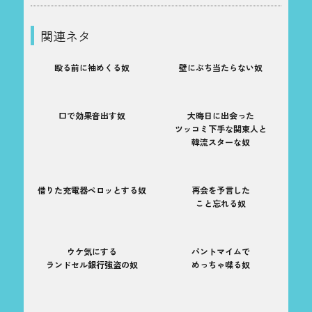
関連ネタ
殴る前に袖めくる奴
壁にぶち当たらない奴
口で効果音出す奴
大晦日に出会った
ツッコミ下手な関東人と
韓流スターな奴
借りた充電器ペロッとする奴
再会を予言した
こと忘れる奴
ウケ気にする
パントマイムで
ランドセル銀行強盗の奴
めっちゃ喋る奴