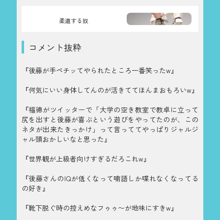
柔道する奴
コメント抜粋
『後藤が手ペチッてやられたところ一番笑ったw』
『何気にいい身体してんのが活きててほんまおもろいw』
『福徳がツイッターで「大学の空き教室で教卓に立って
尻を出すと後藤が喜ぶという遊びをやってたのが、この
ネタが出来たきっかけ」って言っててやっぱりジャルジ
ャル頭おかしいなと思った』
『世界観が上級者向けすぎるだろこれw』
『後藤さんのIQが低くなって喃語しか喋れなくなってる
の好き』
『靴下脱ぐ時の控えめなフゥゥ〜が地味にすきw』