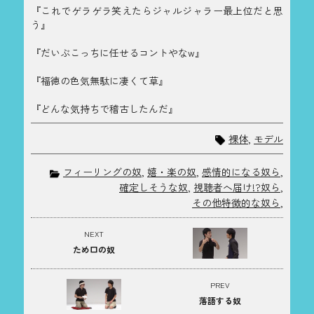
『これでゲラゲラ笑えたらジャルジャラー最上位だと思
う』
『だいぶこっちに任せるコントやなw』
『福徳の色気無駄に凄くて草』
『どんな気持ちで稽古したんだ』
裸体
,
モデル
フィーリングの奴
,
嬉・楽の奴
,
感情的になる奴ら
,
確定しそうな奴
,
視聴者へ届け!?奴ら
,
その他特徴的な奴ら
,
NEXT
ため口の奴
PREV
落語する奴