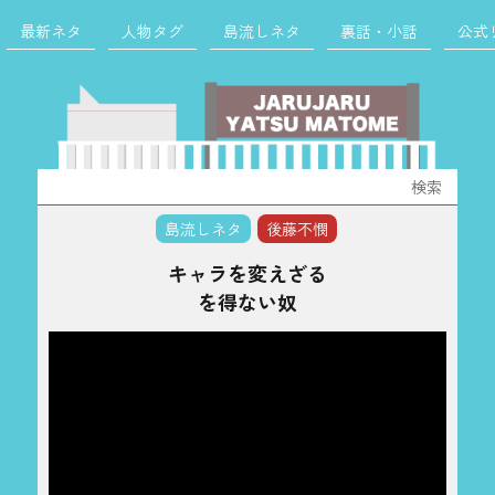
最新ネタ
人物タグ
島流しネタ
裏話・小話
公式
検
索:
島流しネタ
後藤不憫
キャラを変えざる
を得ない奴