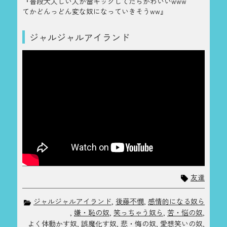
『普段大人しい人が雷キックしてたらかわいいwww
てかどんっどん変な奴になっていきそうww』
ジャルジャルアイランド
友達
ジャルジャルアイランド
,
後藤不憫
,
感情的になる奴ら
,
嫌・恥の奴
,
笑っちゃう奴ら
,
苦・悩の奴
,
よく体動かす奴
,
誤魔化す奴
,
悲・悔の奴
,
愛想笑いの奴
,