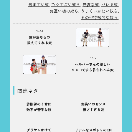
気まずい奴
,
色々すごい奴ら
,
無謀な奴
,
バレる奴
,
お互い様の奴ら
,
うまくいかない奴ら
,
その他特徴的な奴ら
,
NEXT
雷が落ちるの
教えてくれる奴
PREV
ヘルパーさんの優しい
タメ口ですら許されへん奴
関連ネタ
詐欺師のくせに
お笑いのセンス
数字が苦手な奴
無さすぎる奴
グラサンかけて
リアルなスポドリのCM