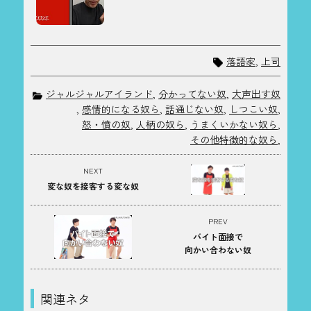
落語家
,
上司
ジャルジャルアイランド
,
分かってない奴
,
大声出す奴
,
感情的になる奴ら
,
話通じない奴
,
しつこい奴
,
怒・憤の奴
,
人柄の奴ら
,
うまくいかない奴ら
,
その他特徴的な奴ら
,
NEXT
変な奴を接客する変な奴
PREV
バイト面接で
向かい合わない奴
関連ネタ