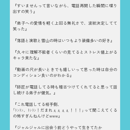
『すいませんって言いながら、電話再開した瞬間に喋り
出すの笑う』
『弟子への愛情を軽く上回る無礼さで、波紋決定してて
笑った』
『落語と演歌と雪山の時はいつもより装備多いの好き』
『久々に理解不能者くらいの見てるとストレス値上がる
キャラ来たな』
『動画の尺が長いときでも嬉しいって思った時は自分の
コンディション良いのがわかる』
『師匠が電話してる時も稽古つけてくれてると思って話
し続ける弟子が健気。』
『これ電話してる相手側、
｢ﾄﾝﾄﾝ、ﾄﾝﾄﾝ！だまれぇぇぇぇ！！！｣って聞こえてくる
の怖すぎんねんけどwww』
『ジャルジャルに出会う前どうやって生きてたか