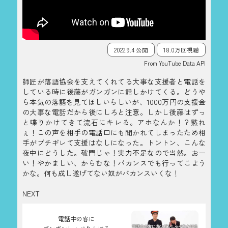
2022.9.4 公開
18.0万回視聴
From YouTube Data API
師匠が落語協会を支えてくれてる大事な支援者と電話を
している時に後藤がガンガンに話しかけてくる。どうや
ら本気の落語を見てほしいらしいが、1000万円の支援金
の大事な電話だから後にしろと注意。しかし後藤はずっ
と喋りかけてきて流石にキレる。アホなんか！？黙れ
ぇ！この声を相手の電話口にも聞かれてしまったため相
手がブチギレて支援はなしになった。トントン、こんな
夜中にどうした。破門じゃ！実力不足なので当然。おー
い！やかましい、からむな！バカンスでも行ってこよう
かな。何も成し遂げてない奴がバカンスいくな！
NEXT
電話中の客に