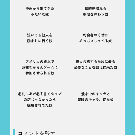
漫画から出てきた
伝統途切れる
みたいな奴
瞬間を味わう奴
泣いてる他人を
司会者のくせに
励ましに行く奴
めっちゃしゃべる奴
アメリカの路上で
東大合格するために最も
意味わからんゲームに
必要なことを教えに来た奴
参加させられる奴
名札にあだ名を書くタイプ
漫才中のキャラと
の店じゃなかったら
普段のキャラ、逆な奴
採用されてた奴
コメントを残す