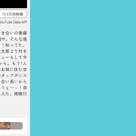
10.9万回視聴
YouTube Data API
付き合いの後藤
緒や。そんな後
ー！知ってた。
健太郎より付き
ビューもして今
から。もう1人
のお城に住む世
のタップダンス
き合い長いから
。うぇー－！自
見えた。南極行