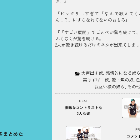
き。』
『ビックリしすぎて「なんで教えてく
ん！？」にすらなれてないのおもろ』
『「すごい展開」でごとぺが驚き続けて
ふくちくが驚き続ける。
2人が驚き続けるだけのネタが出来てしま
大声出す奴
,
感情的になる奴
実はすげー奴
,
驚・焦の奴
,
お互い様の奴ら
,
その
NEXT
素敵なコントラストな
2人な奴
PR
をまとめた
コメン