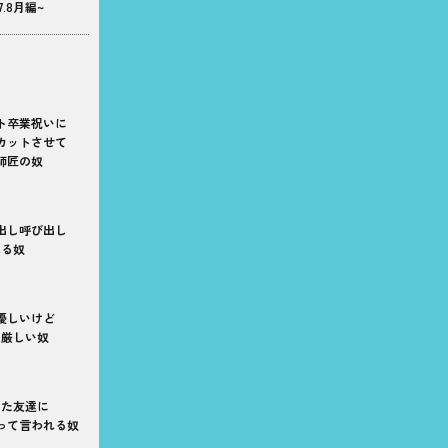
7.8月編~
ト卒業祝いに
カットさせて
師匠の奴
出し呼び出し
れる奴
優しいけど
は厳しい奴
った友達に
って言われる奴