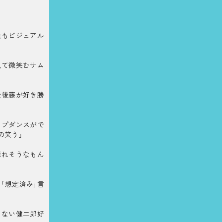
最もビジュアル
見て微笑むサム
後後藤が好き勝
ップダンスがで
の笑う』
薄れそうなもん
｢想定済み｣言
てない健二郎好