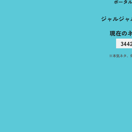
ポータ
ジャルジャ
現在の
344
※本気ネタ、