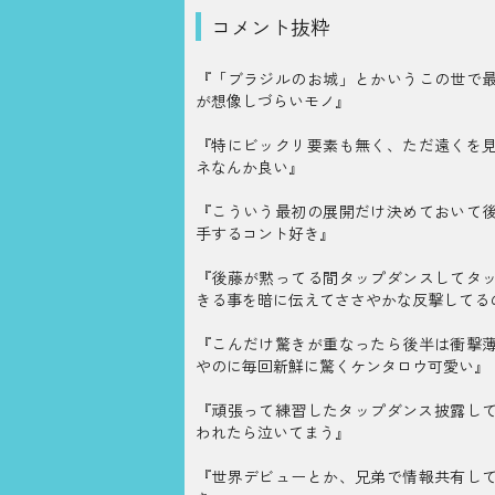
コメント抜粋
『「ブラジルのお城」とかいうこの世で
が想像しづらいモノ』
『特にビックリ要素も無く、ただ遠くを
ネなんか良い』
『こういう最初の展開だけ決めておいて
手するコント好き』
『後藤が黙ってる間タップダンスしてタ
きる事を暗に伝えてささやかな反撃してる
『こんだけ驚きが重なったら後半は衝撃
やのに毎回新鮮に驚くケンタロウ可愛い』
『頑張って練習したタップダンス披露して
われたら泣いてまう』
『世界デビューとか、兄弟で情報共有し