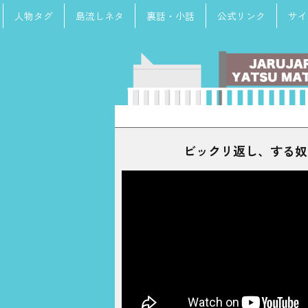
人物タグ
島流しネタ
裏話・小話
公式リンク
サイ
検
索:
ビックリ返し、する奴