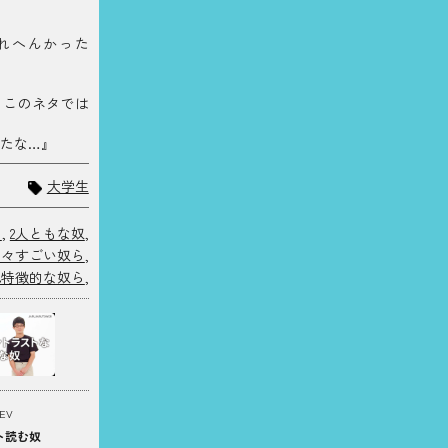
れへんかった
、このネタでは
ったな…』
大学生
ら
,
2人ともな奴
,
色々すごい奴ら
,
他特徴的な奴ら
,
EV
ト読む奴