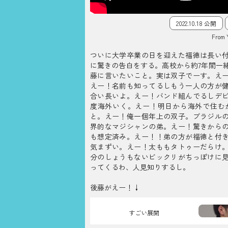
2022.10.18 公開
From 
ついに大学卒業の日を迎えた福徳は長い
に驚きの告白をする。高校から約7年間一
藤に言いたいこと。実は双子でーす。え
えー！名前も知ってるしもう一人の方が
合い長いよ。えー！バンド組んでるしデ
度海外いく。えー！明日から海外で住む
と。えー！俺一個年上の双子。ブラジル
界的なマジシャンの弟。えー！驚きから
も想定済み。えー！！弟の方が福徳と付
気まずい。えー！太ももタトゥーだらけ
分のしょうもないビックリがちっぽけに
ってくるわ、人見知りするし。
後藤がえー！↓
すごい展開