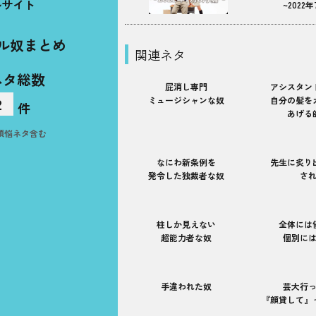
ルサイト
~2022年
ル奴まとめ
関連ネタ
ネタ総数
屁消し専門
アシスタン
2
ミュージシャンな奴
自分の髪を
件
あげる
煩悩ネタ含む
なにわ新条例を
先生に炙り
発令した独裁者な奴
さ
柱しか見えない
全体には
超能力者な奴
個別に
手違われた奴
芸大行
『顔貸して』