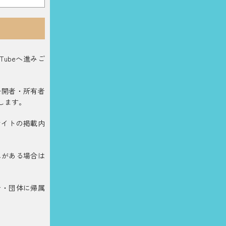
ubeへ進みご
公開者・所有者
します。
サイトの掲載内
れがある場合は
者・団体に帰属