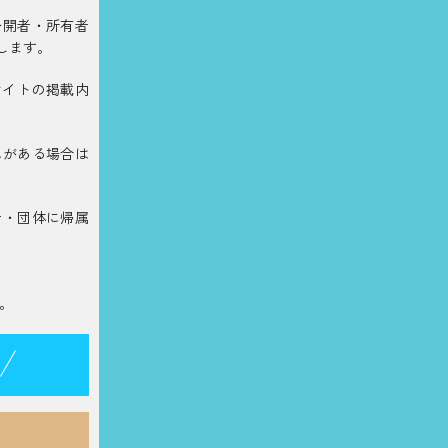
公開者・所有者
します。
サイトの掲載内
れがある場合は
者・団体に帰属
。