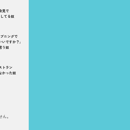
会見で
ラしてる奴
ープニングで
いいですか？｣
言う奴
ストラン
なかった奴
せん。