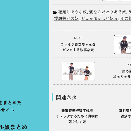
確定しそうな奴
,
変なこだわりある奴
,
,
愛想笑いの奴
,
どこかおかしい奴ら
,
その
NEXT
こっそりお坊ちゃんを
ビンタする執事な奴
PR
決め
めっちゃ多
関連ネタ
をまとめた
ルサイト
睡眠時無呼吸症候群
毎月架
チェックするために真横に
返済
張り付く奴
ル奴まとめ