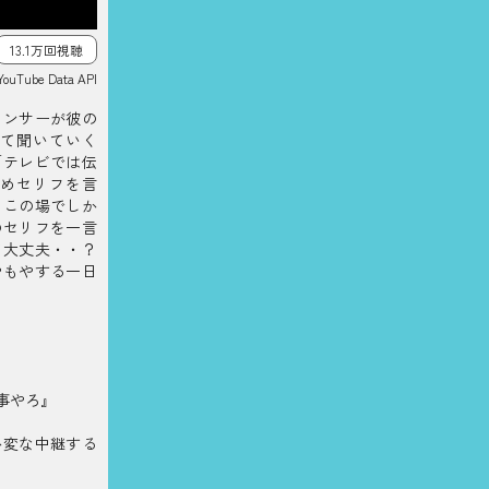
13.1万回視聴
YouTube Data API
ウンサーが彼の
て聞いていく
「テレビでは伝
めセリフを言
、この場でしか
のセリフを一言
て大丈夫・・？
やもやする一日
事やろ』
か変な中継する