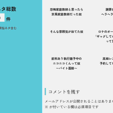
ネタ総数
恐怖家庭教師と思ったら
謝罪
京風家庭教師だった奴
ヘラヘ
9
件
煩悩ネタ含む
そんな雰囲気が出てた奴
ロケのオ
｢ギャグして
って
前科あり執行猶予中の
高級レ
ニコニコくんって奴
予約して
〜バイト面接〜
コメントを残す
メールアドレスが公開されることはありま
※
が付いている欄は必須項目です