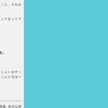
いこと、それが
ッってなってて
』
像』
っしゃいます〜
。こんにちは〜
関係者
,
失礼な奴