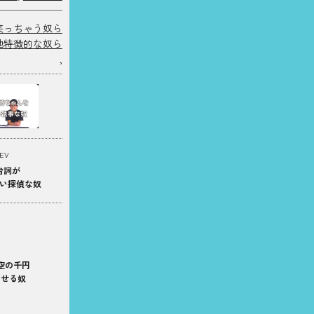
笑っちゃう奴ら
他特徴的な奴ら
,
EV
台詞が
い探偵な奴
空の千円
させる奴