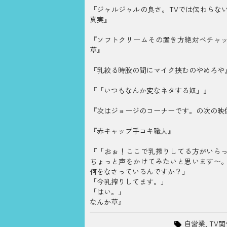
『ジャルジャルの良さ。TVでは伝わらな
真実』
『ソフトクリームその置き方絶対ベチャ
草』
『乳絞る時股の間にマイク挟むのやめろや
『「いつもなんか変なネタする奴」』
『次はジョージのコーナーです。の次の映
『赤キャップ手コキ職人』
『「おぉ！ここで乳搾りしてる方がいら
ちょっと声をかけてみたいと思います〜
何をなさっているんですか？」
「今乳搾りしてます。」
「はい。」
なんか草』
自営業
,
TV