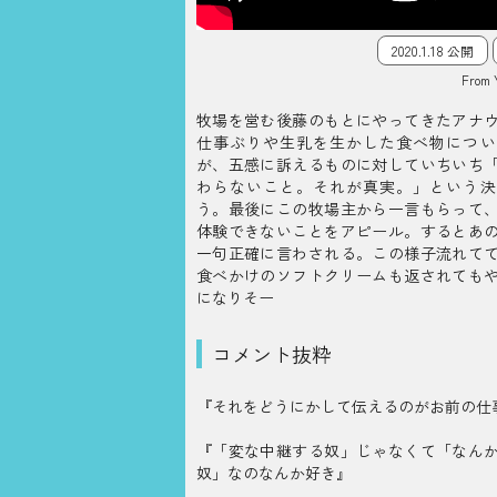
2020.1.18 公開
From 
牧場を営む後藤のもとにやってきたアナ
仕事ぶりや生乳を生かした食べ物につい
が、五感に訴えるものに対していちいち
わらないこと。それが真実。」という決
う。最後にこの牧場主から一言もらって
体験できないことをアピール。するとあ
一句正確に言わされる。この様子流れて
食べかけのソフトクリームも返されても
になりそー
コメント抜粋
『それをどうにかして伝えるのがお前の仕
『「変な中継する奴」じゃなくて「なん
奴」なのなんか好き』