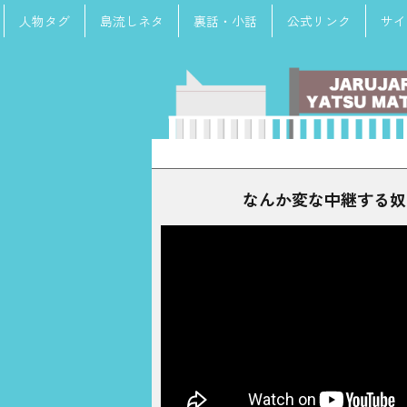
人物タグ
島流しネタ
裏話・小話
公式リンク
サイ
検
索:
なんか変な中継する奴