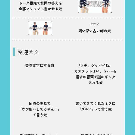
トーク番組で質問の答えを
全部フリップに書かせる奴
PREV
疑い深い占い師の奴
関連ネタ
音を文字にする奴
｢ウチ、グッバイね、
カスタットほい、うぃー!｣
漫才の冒頭で謎のギャグ
入れる奴
同僚の妻見て
書いてきてくれたネタに
｢ウケ狙いしてるやん！｣
｢ダルい｣って言う奴
て言う奴