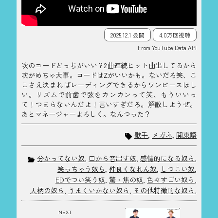
2025.12.1 公開
4.0万回視聴
From YouTube Data API
次のコードどっちがいい？2曲連続ヒット曲出してるから
次がめちゃ大事。コードはZがいいかも。ないだろ笑、こ
こさえ決まればレーディングできるからワンピースほし
い。リズムで前歯で弦をカンカンって笑、もういいっ
て！つまらないんだよ！言いすぎだろ。解散しようぜ。
あとマネージャーよろしく。なんつった？
歌手
,
メガネ
,
関東語
分かってない奴
,
口から音出す奴
,
感情的になる奴ら
,
笑っちゃう奴ら
,
仲良くなれん奴
,
しつこい奴
,
EDでつい笑う奴
,
驚・焦の奴
,
色々すごい奴ら
,
人柄の奴ら
,
うまくいかない奴ら
,
その他特徴的な奴ら
,
NEXT