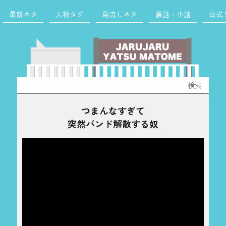
最新ネタ
人物タグ
島流しネタ
裏話・小話
公式
検
索:
つまんなすぎて
突然バンド解散する奴