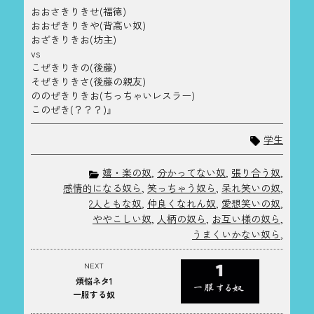
おおさきりきせ(福徳)
おおぜきりきや(背高い奴)
おざきりきお(坊主)
vs
こぜきりきの(後藤)
そぜきりきさ(後藤の親友)
ののぜきりきお(ちっちゃいレスラー)
このぜき(？？？)』
学生
嬉・楽の奴
,
分かってない奴
,
張り合う奴
,
感情的になる奴ら
,
笑っちゃう奴ら
,
呆れ笑いの奴
,
2人ともな奴
,
仲良くなれん奴
,
愛想笑いの奴
,
ややこしい奴
,
人柄の奴ら
,
お互い様の奴ら
,
うまくいかない奴ら
,
NEXT
煩悩ネタ1
一服する奴