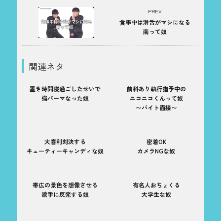
PREV
食事中は滑舌がマシになる
南って奴
関連ネタ
置き時間寝過ごしたせいで
前科あり執行猶予中の
強パーマなった奴
ニコニコくんって奴
〜バイト面接〜
大喜利対決する
密着OK
キューティーキャンディな奴
カメラNGな奴
帯広の景色を想像させる
有名人おちょくる
歌手に反発する奴
大学生な奴