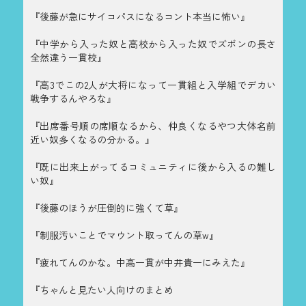
『後藤が急にサイコパスになるコント本当に怖い』
『中学から入った奴と高校から入った奴でズボンの長さ
全然違う一貫校』
『高3でこの2人が大将になって一貫組と入学組でデカい
戦争するんやろな』
『出席番号順の席順なるから、仲良くなるやつ大体名前
近い奴多くなるの分かる。』
『既に出来上がってるコミュニティに後から入るの難し
い奴』
『後藤のほうが圧倒的に強くて草』
『制服汚いことでマウント取ってんの草w』
『疲れてんのかな。中高一貫が中井貴一にみえた』
『ちゃんと見たい人向けのまとめ