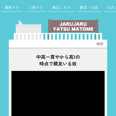
最新ネタ
人物タグ
島流しネタ
裏話・小話
公式
検
索:
中高一貫やから高1の
時点で親友いる奴