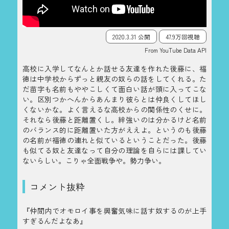
2020.3.31 公開
47.9万回視聴
From YouTube Data API
高校に入学してなんとか話せる友達を作れた後藤に、福
徳は中学校からずっと親友の奴らの話をしてくれる。た
だ苗字も名前もややこしくて面白い話が頭に入ってこな
い。区別つかへんからあんまり彼らとは仲良くしてほし
くないかな。よく言えるな高校からの関係性のくせに。
それなら後藤と距離置くし。絆強いのは分かるけど名前
のバランス的に距離置いた方がええよ。というのも後藤
の名前が福徳の連れと似ているということだった。後藤
も似てる奴と友達なって自分の理論を自らには課してい
ないらしい。こりゃ全面戦争や。勢力争い。
コメント抜粋
『仲間内でオモロイ事を興奮気味に話す奴するのが上手
すぎるんだよなあ』