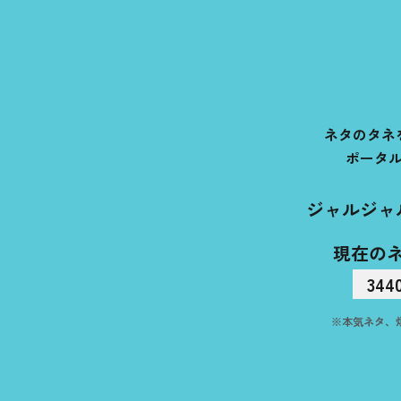
ネタのタネ
ポータ
ジャルジャ
現在の
344
※本気ネタ、