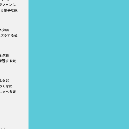
でファンに
てる歌手な奴
ネタ88
タズラする奴
ネタ35
練習する奴
ネタ75
のくせに
しゃべる奴