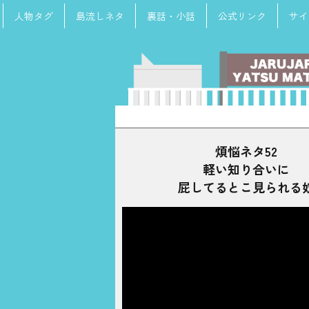
人物タグ
島流しネタ
裏話・小話
公式リンク
サイ
検
索:
煩悩ネタ52
軽い知り合いに
屁してるとこ見られる