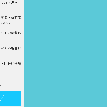
ubeへ進みご
公開者・所有者
します。
サイトの掲載内
れがある場合は
者・団体に帰属
。