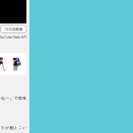
7.9万回視聴
YouTube Data API
のねー」で地味
ったが割とこい