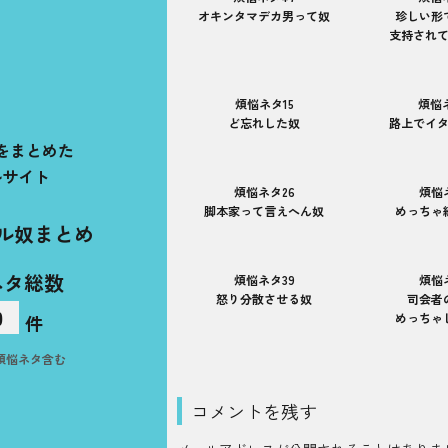
オキンタマデカ男って奴
珍しい形
支持され
煩悩ネタ15
煩悩
ど忘れした奴
路上でイ
をまとめた
ルサイト
煩悩ネタ26
煩悩
脚本家って言えへん奴
めっちゃ
ル奴まとめ
ネタ総数
煩悩ネタ39
煩悩
怒り分散させる奴
司会者
0
めっちゃ
件
煩悩ネタ含む
コメントを残す