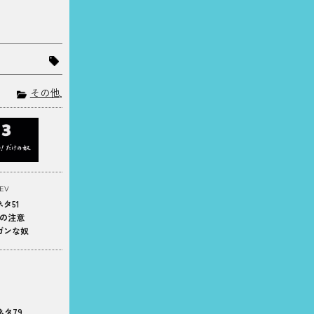
その他
,
EV
タ51
の注意
ガンな奴
ネタ79