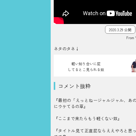
2020.3.29 公開
From 
ネタのタネ↓
軽い知り合いに屁
してるとこ見られる奴
コメント抜粋
『最初の「えっとねージャルジャル、あ
にウケてるの草』
『ここまで来たらもう軽くない奴』
『タイトル見て正直屁ならええやろと思