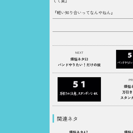
てて臭』
『軽い知り合いってなんやねん』
NEXT
煩悩ネタ53
バンドやりたい！だけの奴
PR
煩悩ネ
万引き
スタン
関連ネタ
煩悩ネタ47
煩悩