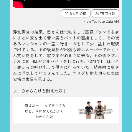
2018.4.23 公開
24.5万回視聴
From YouTube Data API
浮気調査の結果、奥さんは化粧をして高級ブランドを身
にまとい家を出て若い男とバイトの面接をして、その後
あるマンションの一室に行きヨガをして少し乱れた服装
で出てくる。その後旦那が出張も際にスーパーでたくさ
ん買い物をして、家で弟が泊まりに来る。その後ラブホ
テルに10回ほどアルバイトをしに行き、追加で1回はバイ
ト先からの呼び出しで働きに行っていた。結果的に奥さ
んは浮気していませんでした。ぎりぎり耐え切った夫は
安堵の表情を見せる。
よー分からんけど耐えた奴↓
｢耐えたー！｣って言うてる
けど、何に耐えたかよく
わからん奴