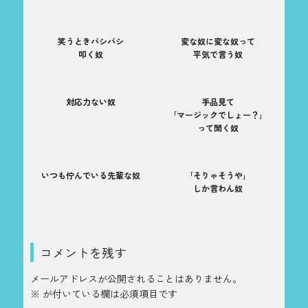
笑うときバシバシ
変な奴に変な奴って
叩く奴
平気で言う奴
対応力ない奴
手品見て
｢マージックでしょー？｣
って聞く奴
いつも佇んでいる先輩な奴
｢そりゃそうや｣
しか言わん奴
コメントを残す
メールアドレスが公開されることはありません。
※
が付いている欄は必須項目です