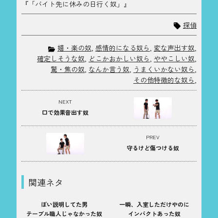
『「バイト先に休みの日行く奴」』
探偵
嬉・楽の奴
,
感情的になる奴ら
,
変な声出す奴
,
確定しそうな奴
,
どこかおかしい奴ら
,
ややこしい奴
,
驚・焦の奴
,
なんか言う奴
,
うまくいかない奴ら
,
その他特徴的な奴ら
,
NEXT
口で効果音出す奴
PREV
守るけど傷つける奴
関連ネタ
ぽい説明してた男
一瞬、入室しただけやのに
テーブル職人じゃなかった奴
インパクトあった奴