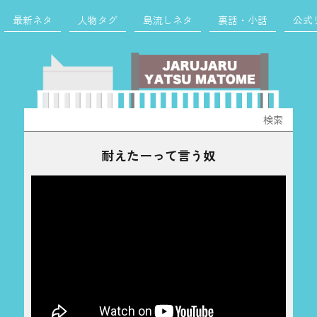
最新ネタ
人物タグ
島流しネタ
裏話・小話
公式
検
索:
耐えたーって言う奴