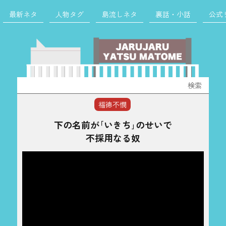
最新ネタ
人物タグ
島流しネタ
裏話・小話
公式
検
索:
福徳不憫
下の名前が｢いきち｣のせいで
不採用なる奴