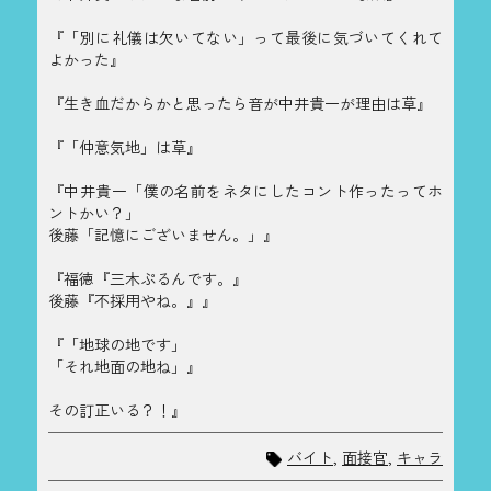
『「別に礼儀は欠いてない」って最後に気づいてくれて
よかった』
『生き血だからかと思ったら音が中井貴一が理由は草』
『「仲意気地」は草』
『中井貴一「僕の名前をネタにしたコント作ったってホ
ントかい？」
後藤「記憶にございません。」』
『福徳『三木ぷるんです。』
後藤『不採用やね。』』
『「地球の地です」
「それ地面の地ね」』
その訂正いる？！』
バイト
,
面接官
,
キャラ