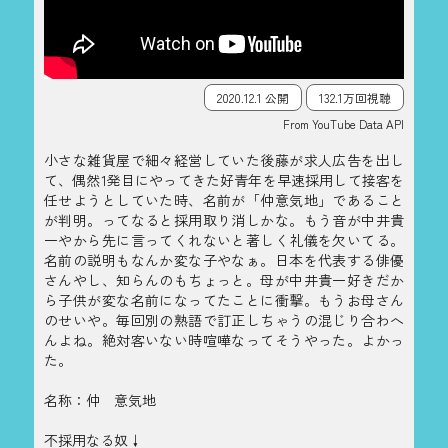
2020.12.1 公開
132.1万回視聴
From YouTube Data API
小さな雑貨屋で細々経営していた後藤が求人広告を出し
て、偶然1発目にやってきた好青年を早速採用して接客を
任せようとしていた時、名前が「仲意気地」であること
が判明。ってなると採用取り消しかな。もう音が中井貴
一やから先に言ってくれないと著しく礼儀を欠いてる。
名前の説明もなんか変な子やなぁ。日本を代表する俳優
さんやし、知らんのもちょっと。母が中井貴一好きだか
ら子供が変な名前になってたことに衝撃。もうお母さん
のせいや。毎回別の熟語で訂正しちゃうの混じり合わへ
んよね。絶対客いない時喧嘩なってそうやった。よかっ
た。
名称：仲 意気地
不採用なる奴↓