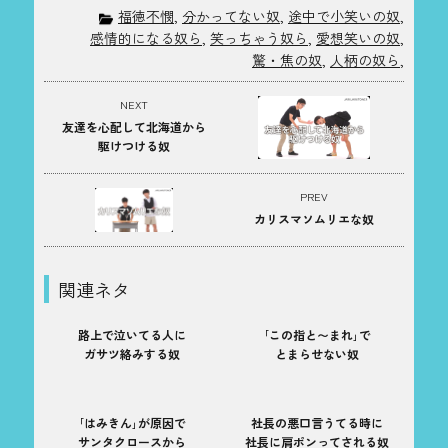
福徳不憫
,
分かってない奴
,
途中で小笑いの奴
,
感情的になる奴ら
,
笑っちゃう奴ら
,
愛想笑いの奴
,
驚・焦の奴
,
人柄の奴ら
,
NEXT
友達を心配して北海道から
駆けつける奴
PREV
カリスマソムリエな奴
関連ネタ
路上で泣いてる人に
｢この指と〜まれ｣で
ガサツ絡みする奴
とまらせない奴
｢はみきん｣が原因で
社長の悪口言うてる時に
サンタクロースから
社長に肩ポンってされる奴