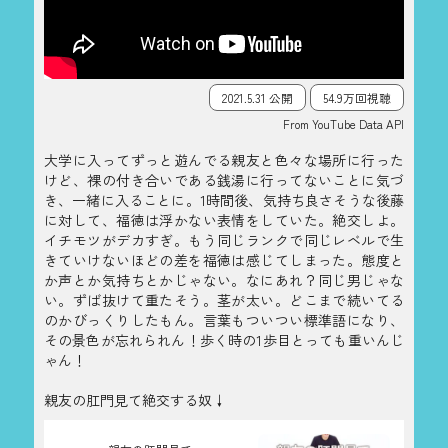
2021.5.31 公開
54.9万回視聴
From YouTube Data API
大学に入ってずっと遊んでる親友と色々な場所に行った
けど、裸の付き合いである銭湯に行ってないことに気づ
き、一緒に入ることに。1時間後、気持ち良さそうな後藤
に対して、福徳は浮かない表情をしていた。絶交しよ。
イチモツがデカすぎ。もう同じランクで同じレベルで生
きていけないほどの差を福徳は感じてしまった。態度と
か声とか気持ちとかじゃない。なにあれ？同じ男じゃな
い。ずば抜けて重たそう。茎が太い。どこまで続いてる
のかびっくりしたもん。言葉もついつい標準語になり、
その景色が忘れられん！歩く時の1歩目とっても重いんじ
ゃん！
親友の肛門見て絶交する奴↓