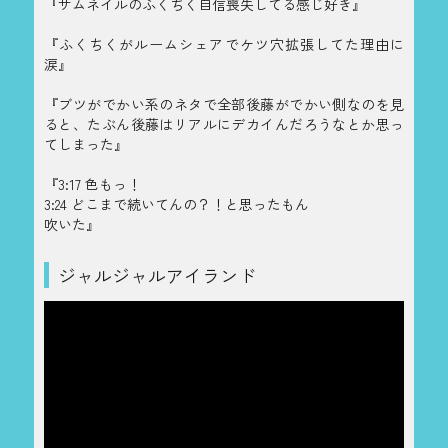
『サムネイルのふくちく自信喪失してる感じ好き』
『ふくちくがルームシェアでケツ穴拡張してた理由に
涙』
『ブツがでかい系のネタで全部後藤がでかい側なのを見
ると、たぶん後藤はリアルにデカイんだろうなとか思っ
てしまった』
『3:17 色もっ！
3:24 どこまで続いてんの？！と思ったもん
吹いた』
ジャルジャルアイランド