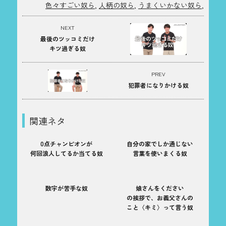
色々すごい奴ら
,
人柄の奴ら
,
うまくいかない奴ら
,
NEXT
最後のツッコミだけ
キツ過ぎる奴
PREV
犯罪者になりかける奴
関連ネタ
0点チャンピオンが
自分の家でしか通じない
何回浪人してるか当てる奴
言葉を使いまくる奴
数字が苦手な奴
娘さんをください
の挨拶で、お義父さんの
こと〈キミ〉って言う奴