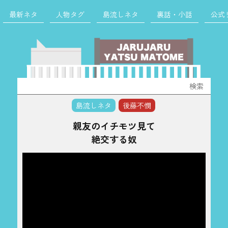
最新ネタ
人物タグ
島流しネタ
裏話・小話
公式
検
索:
島流しネタ
後藤不憫
親友のイチモツ見て
絶交する奴