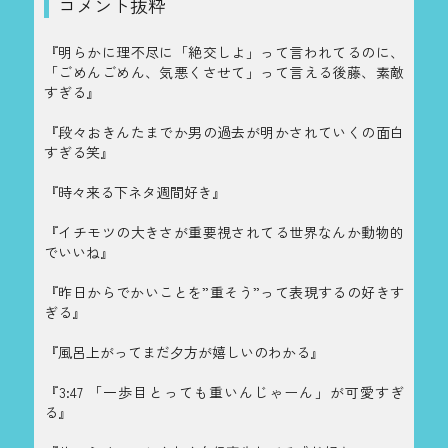
コメント抜粋
『明らかに理不尽に「絶交しよ」って言われてるのに、
「ごめんごめん、気悪くさせて」って言える後藤、素敵
すぎる』
『段々おきんたまでか男の過去が明かされていくの面白
すぎる笑』
『時々来る下ネタ週間好き』
『イチモツの大きさが重要視されてる世界なんか動物的
でいいね』
『昨日からでかいことを”重そう”って表現するの好きす
ぎる』
『風呂上がってまだ夕方が嬉しいのわかる』
『3:47 「一歩目とっても重いんじゃーん」が可愛すぎ
る』