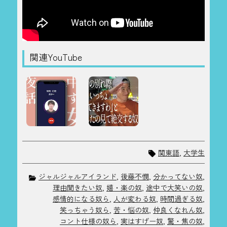
関連YouTube
関東語
,
大学生
ジャルジャルアイランド
,
後藤不憫
,
分かってない奴
,
理由聞きたい奴
,
嬉・楽の奴
,
途中で大笑いの奴
,
感情的になる奴ら
,
人が変わる奴
,
時間過ぎる奴
,
笑っちゃう奴ら
,
苦・悩の奴
,
仲良くなれん奴
,
コント仕様の奴ら
,
実はすげー奴
,
驚・焦の奴
,